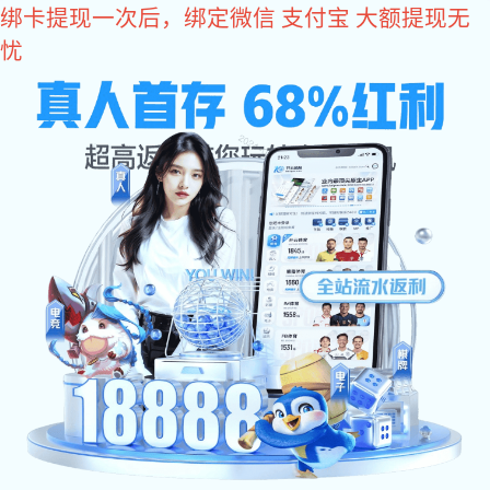
东升国际
东升国际有限公司为您提供专业的
东升国际
、
联系电话：
超高压水射流清洗
、
反应釜清洗工程
服务！
13963716958 /
13475751658
东升国际有限公司
SHANDONG RUNLIN ENGINEERING CO., LTD.
网站东升国
公司简介
服务项目
东升国际 资
际
讯