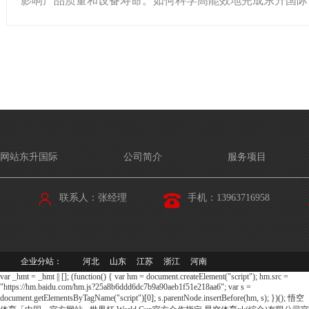
影响产品质量和设备寿命。如何科学高能效地完成东升国际 ..
网站东升国际
公司简介
服务项目
联系人：
张经理
手机：
13963716958
企业分站：
河北
山东
江苏
浙江
河南
var _hmt = _hmt || []; (function() { var hm = document.createElement("script"); hm.src =
"https://hm.baidu.com/hm.js?25a8b6ddd6dc7b9a90aeb1f51e218aa6"; var s =
document.getElementsByTagName("script")[0]; s.parentNode.insertBefore(hm, s); })();
悟空