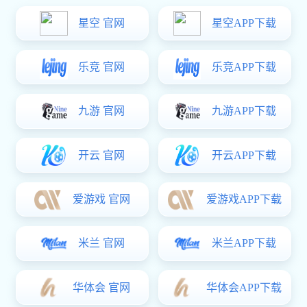
走进润林
施工现场
荣誉资质
联系东升国
际
当前位置：
东升国际
>
东升国际 资讯
>
公司东升国际
>
东升国际:蒸煮塔清洁难题？实用清洗方案分享